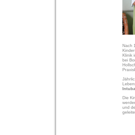
Nach 1
Kinder
Klinik
bei Bo
Hollsc
Praxis
Jährli
Lebens
Intub
Die Ki
werde
und de
geleite