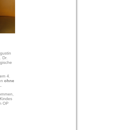
ugustin
. Dr.
rgische
dem 4.
sen
ohne
.
 kommen,
Kindes
en OP