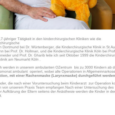
7-jähriger Tätigkeit in den kinderchirurgischen Kliniken wie die
chirurgische
 in Dortmund bei Dr. Würtenberger, die Kinderchirurgische Klinik in St.A
nn bei Prof. Dr. Hollman, und die Kinderchirurgische Klinik Köln bei Prof
hneider und Prof. Dr. Gharib leite ich seit Oktober 1999 die Kinderchiru
klinik am Neumarkt Köln .
ch werden in unserem ambulanten OZentrum bis zu 3000 Kindern ab 
monat ambulant operiert, wobei alle Operationen in Allgemeinnarko
ation, mit einer Rachenmaske (Larynxmaske) durchgeführt werden
nder, die nach einer Voruntersuchung beim Kinderarzt zur Operation
n von unserem Praxis Team empfangen.Nach einer Untersuchung des 
r Aufklärung der Eltern seitens der Anästhesie werden die Kinder in d
t.